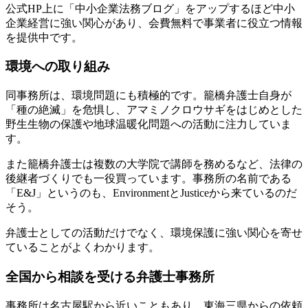
公式HP上に
「中小企業法務ブログ」をアップするほど中小
企業経営に強い関心
があり、会費無料で事業者に役立つ情報
を提供中です。
環境への取り組み
同事務所は、環境問題にも積極的です。籠橋弁護士自身が
「種の絶滅」を危惧し、アマミノクロウサギをはじめとした
野生生物の保護や地球温暖化問題への活動に注力していま
す。
また籠橋弁護士は複数の大学院で講師を務めるなど、
法律の
後継者づくりでも一役買っています
。事務所の名前である
「E&J」というのも、EnvironmentとJusticeから来ているのだ
そう。
弁護士としての活動だけでなく、環境保護に強い関心を寄せ
ていることがよくわかります。
全国から相談を受ける弁護士事務所
事務所は名古屋駅から近いこともあり、東海三県からの依頼