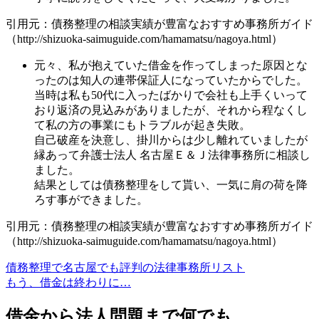
引用元：債務整理の相談実績が豊富なおすすめ事務所ガイド
（http://shizuoka-saimuguide.com/hamamatsu/nagoya.html）
元々、私が抱えていた借金を作ってしまった原因とな
ったのは知人の連帯保証人になっていたからでした。
当時は私も50代に入ったばかりで会社も上手くいって
おり返済の見込みがありましたが、それから程なくし
て私の方の事業にもトラブルが起き失敗。
自己破産を決意し、掛川からは少し離れていましたが
縁あって弁護士法人 名古屋Ｅ＆Ｊ法律事務所に相談し
ました。
結果としては債務整理をして貰い、一気に肩の荷を降
ろす事ができました。
引用元：債務整理の相談実績が豊富なおすすめ事務所ガイド
（http://shizuoka-saimuguide.com/hamamatsu/nagoya.html）
債務整理で名古屋でも評判の法律事務所リスト
もう、借金は終わりに…
借金から法人問題まで何でも