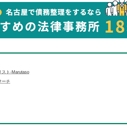
‐Marutaso
サーチ