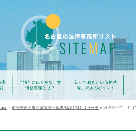
法書
合法的に借金をなくす
知っておきたい債務整
編】
債務整理とは？
理手続きのポイント
aso
»
債務整理を扱う司法書士事務所の評判をリサーチ
»
司法書士ファミリ