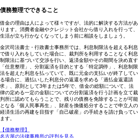
債務整理でできること
借金の理由は人によって様々ですが、法的に解決する方法があ
ります。消費者金融やクレジット会社から借り入れを行って、
生活が立ち行かなくなってしまう前に相談をしましょう。
金沢司法書士・行政書士事務所では、利息制限法を超える利息
で借り入れをしていた場合に、裁判所を利用することなく利息
制限法に基づいて交渉を行い、返済金額やその期間を決め直す
「任意整理」、分割返済を目的とする「特定調停」、利息制限
法を超えた利息を払っていて、既に元金の支払いが終了してい
る場合に、過払いした利息分の返還を求める「過払金返還請
求」、原則として3年または5年で、借金の総額について、法
律の定める一定の金額についての分割返済を行う計画を立て裁
判所に認めてもらうことで、残りの債務を免除することが可能
となる「個人民事再生」、財産を換価処分することで申立人の
経済生活の再建を目指す「自己破産」の手続きを請け負ってい
ます。
【債務整理】
名古屋の法律事務所の評判を見る