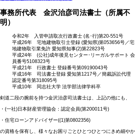
事務所代表 金沢治彦司法書士（所属不
明）
令和2年 入管申請取次行政書士 (名･行)第20-551号
平成26年 宅地建物取引士登録 (愛知県)第053656号／宅
地建物取引業免許 愛知県知事(2)第22823号
平成24年 (公社)成年後見センター･リーガルサポート 会
員番号5108323号
平成21年 行政書士 登録番号第09190043号
平成16年 司法書士登録 愛知第1217号／簡裁訴訟代理
認定番号第318095号
平成10年 同志社大学 法学部法律学科卒
剣道二段の腕前を持つ金沢治彦司法書士は、上記の他にも、
・(一社)日本財産管理協会：認定会員(第200011号)
・住宅ローンアドバイザー((1)第0802356)
の資格を保有し、様々なお困りごとひとつひとつにきめ細やか