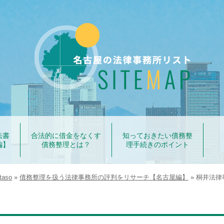
法書
合法的に借金をなくす
知っておきたい債務整
編】
債務整理とは？
理手続きのポイント
aso
»
債務整理を扱う法律事務所の評判をリサーチ【名古屋編】
»
桐井法律