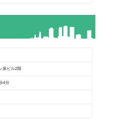
メン泉ビル2階
歩4分