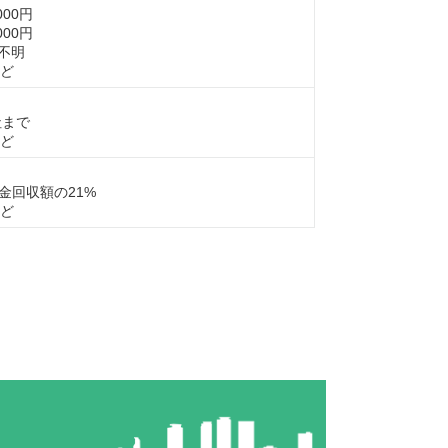
00円
00円
不明
ど
社まで
ど
金回収額の21%
ど