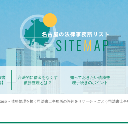
法書
合法的に借金をなくす
知っておきたい債務整
編】
債務整理とは？
理手続きのポイント
aso
»
債務整理を扱う司法書士事務所の評判をリサーチ
»
ごとう司法書士事
日