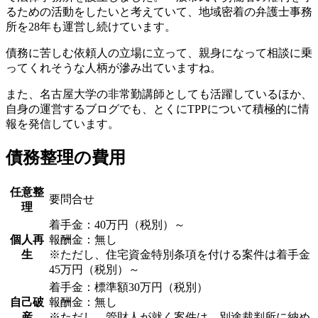
るための活動をしたいと考えていて、地域密着の弁護士事務
所を28年も運営し続けています。
債務に苦しむ依頼人の立場に立って、親身になって相談に乗
ってくれそうな人柄が滲み出ていますね。
また、名古屋大学の非常勤講師としても活躍しているほか、
自身の運営するブログでも、とくにTPPについて積極的に情
報を発信しています。
債務整理の費用
任意整
要問合せ
理
着手金：40万円（税別）～
個人再
報酬金：無し
生
※ただし、住宅資金特別条項を付ける案件は着手金
45万円（税別）～
着手金：標準額30万円（税別）
自己破
報酬金：無し
産
※ただし、管財人が就く案件は、別途裁判所に納め