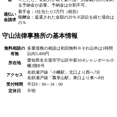
る予納金が必要。予納金は分割不可。
着手金：1社当たり2万円（税別）
過払い
報酬金：返還された金額の20％※訴訟を経た場合は
金請求
25％
守山法律事務所の基本情報
無料相談の
多重債務の相談は初回無料※それ以外は1時間
有無
以内5,400円
愛知県名古屋市守山区中新10-8シャンボール小
所在地
幡2階B号
名鉄瀬戸線「小幡駅」北口より西へ7分
アクセス
名鉄瀬戸線「瓢箪山駅」東口より東へ8分
受付時間
平日9：00～18：00
定休日
不明