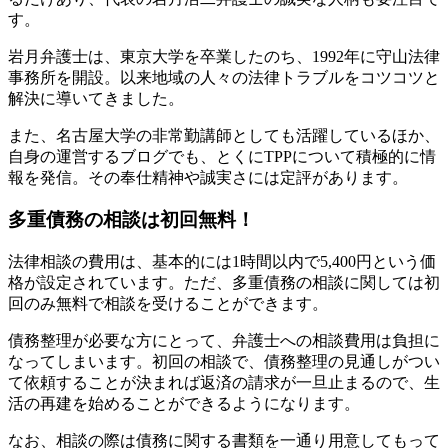
す。
岩月弁護士は、東京大学を卒業したのち、1992年に守山法律
事務所を開設。
以来地域の人々の法律トラブルをコツコツと
解決
に導いてきました。
また、名古屋大学の非常勤講師としても活躍しているほか、
自身の運営するブログでも、とくにTPPについて積極的に情
報を発信。その奉仕精神や誠実さには定評があります。
多重債務の相談は初回無料！
法律相談の費用は、基本的には1時間以内で5,400円という価
格が設定されています。ただ、多重債務の相談に関しては初
回のみ無料で相談を受けることができます。
債務整理が必要な方にとって、弁護士への相談費用は負担に
なってしまいます。初回の相談で、債務整理の見通しがつい
て依頼することが決まれば返済の請求が一旦止まるので、
生
活の再建を始めることができる
ようになります。
なお、相談の際は債務に関する書類を一通り用意してもって